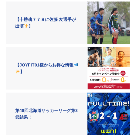
【十勝魂７７８に佐藤 友選手が
出演
】
【JOYFIT01様からお得な情報
】
第48回北海道サッカーリーグ第3
節結果！