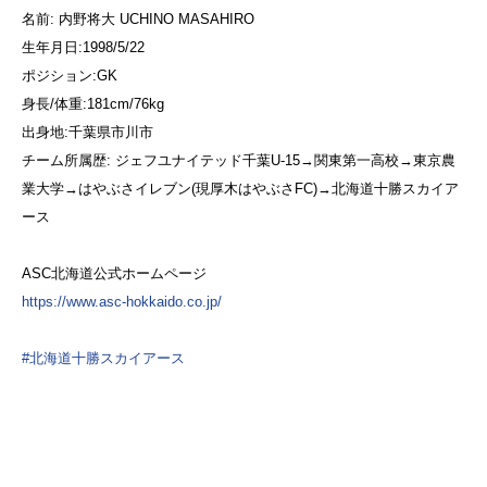
名前: 内野将大 UCHINO MASAHIRO
生年月日:1998/5/22
ポジション:GK
身長/体重:181cm/76kg
出身地:千葉県市川市
チーム所属歴: ジェフユナイテッド千葉U-15→関東第一高校→東京農
業大学→はやぶさイレブン(現厚木はやぶさFC)→北海道十勝スカイア
ース
ASC北海道公式ホームページ
https://www.asc-hokkaido.co.jp/
#北海道十勝スカイアース