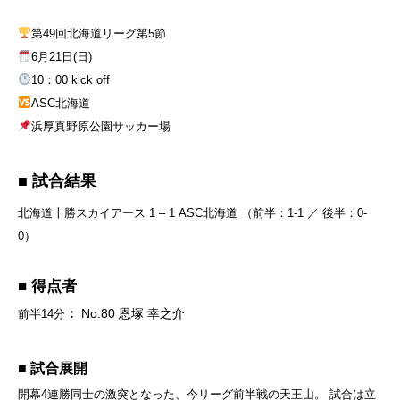
第49回北海道リーグ第5節
6月21日(日)
10：00 kick off
ASC北海道
浜厚真野原公園サッカー場
■ 試合結果
北海道十勝スカイアース 1 – 1 ASC北海道
（前半：1-1 ／ 後半：0-
0）
■ 得点者
：
No.80 恩塚 幸之介
前半14分
■ 試合展開
開幕4連勝同士の激突となった、今リーグ前半戦の天王山。
試合は立