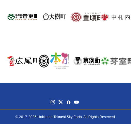
© 2017-2025 Hokkaido Tokachi Sky Earth. All Rights Reserved.