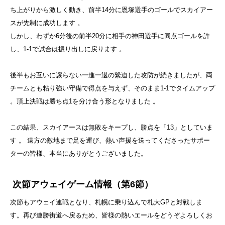
ち上がりから激しく動き、前半14分に恩塚選手のゴールでスカイアー
スが先制に成功します
。
しかし、わずか6分後の前半20分に相手の神田選手に同点ゴールを許
し、1-1で試合は振り出しに戻ります
。
後半もお互いに譲らない一進一退の緊迫した攻防が続きましたが、両
チームとも粘り強い守備で得点を与えず、そのまま1-1でタイムアップ
。頂上決戦は勝ち点1を分け合う形となりました
。
この結果、スカイアースは無敗をキープし、勝点を「13」としていま
す
。 遠方の敵地まで足を運び、熱い声援を送ってくださったサポー
ターの皆様、本当にありがとうございました。
次節アウェイゲーム情報（第6節）
次節もアウェイ連戦となり、札幌に乗り込んで札大GPと対戦しま
す。再び連勝街道へ戻るため、皆様の熱いエールをどうぞよろしくお