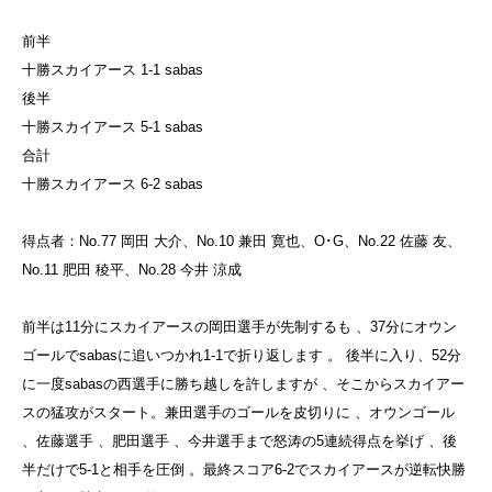
前半
十勝スカイアース 1-1 sabas
後半
十勝スカイアース 5-1 sabas
合計
十勝スカイアース 6-2 sabas
得点者：No.77 岡田 大介、No.10 兼田 寛也、O･G、No.22 佐藤 友、
No.11 肥田 稜平、No.28 今井 涼成
前半は11分にスカイアースの岡田選手が先制するも
、37分にオウン
ゴールでsabasに追いつかれ1-1で折り返します
。
後半に入り、52分
に一度sabasの西選手に勝ち越しを許しますが
、そこからスカイアー
スの猛攻がスタート。兼田選手のゴールを皮切りに
、オウンゴール
、佐藤選手
、肥田選手
、今井選手まで怒涛の5連続得点を挙げ
、後
半だけで5-1と相手を圧倒
。最終スコア6-2でスカイアースが逆転快勝