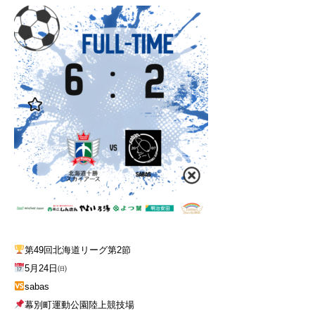
第49回北海道リーグ第2節
5月24日㈰
sabas
幕別町運動公園陸上競技場