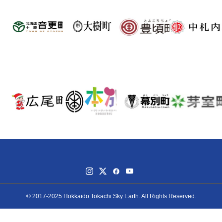
© 2017-2025 Hokkaido Tokachi Sky Earth. All Rights Reserved.